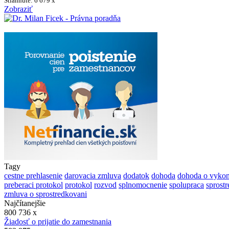
Stiahnuté: 6 679 x
Zobraziť
Tagy
cestne prehlasenie
darovacia zmluva
dodatok
dohoda
dohoda o vykon
preberaci protokol
protokol
rozvod
splnomocnenie
spolupraca
sprost
zmluva o sprostredkovani
Najčítanejšie
800 736 x
Žiadosť o prijatie do zamestnania