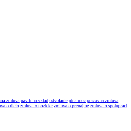
mna zmluva
navrh na vklad
odvolanie
plna moc
pracovna zmluva
va o dielo
zmluva o pozicke
zmluva o prenajme
zmluva o spolupraci