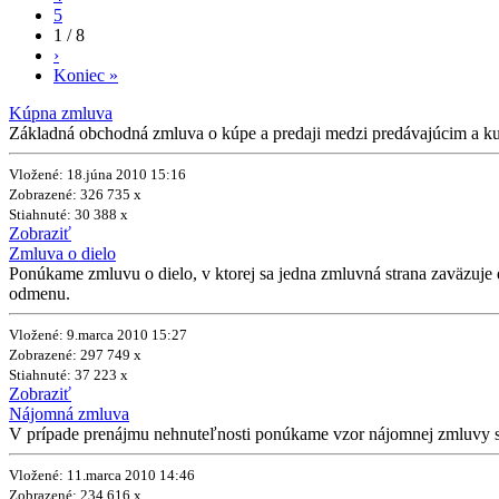
5
1 / 8
›
Koniec »
Kúpna zmluva
Základná obchodná zmluva o kúpe a predaji medzi predávajúcim a ku
Vložené: 18.júna 2010 15:16
Zobrazené: 326 735 x
Stiahnuté: 30 388 x
Zobraziť
Zmluva o dielo
Ponúkame zmluvu o dielo, v ktorej sa jedna zmluvná strana zaväzuje 
odmenu.
Vložené: 9.marca 2010 15:27
Zobrazené: 297 749 x
Stiahnuté: 37 223 x
Zobraziť
Nájomná zmluva
V prípade prenájmu nehnuteľnosti ponúkame vzor nájomnej zmluvy so
Vložené: 11.marca 2010 14:46
Zobrazené: 234 616 x