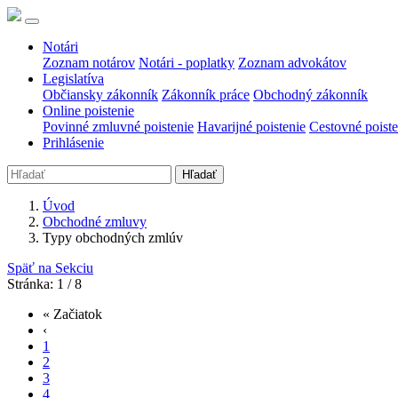
Notári
Zoznam notárov
Notári - poplatky
Zoznam advokátov
Legislatíva
Občiansky zákonník
Zákonník práce
Obchodný zákonník
Online poistenie
Povinné zmluvné poistenie
Havarijné poistenie
Cestovné poiste
Prihlásenie
Hľadať
Úvod
Obchodné zmluvy
Typy obchodných zmlúv
Späť na Sekciu
Stránka: 1 / 8
« Začiatok
‹
1
2
3
4