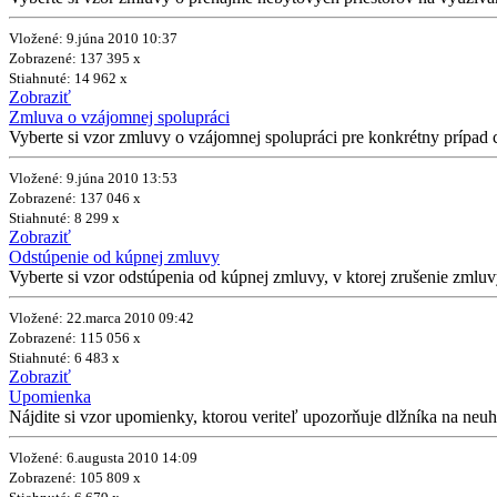
Vložené: 9.júna 2010 10:37
Zobrazené: 137 395 x
Stiahnuté: 14 962 x
Zobraziť
Zmluva o vzájomnej spolupráci
Vyberte si vzor zmluvy o vzájomnej spolupráci pre konkrétny prípad c
Vložené: 9.júna 2010 13:53
Zobrazené: 137 046 x
Stiahnuté: 8 299 x
Zobraziť
Odstúpenie od kúpnej zmluvy
Vyberte si vzor odstúpenia od kúpnej zmluvy, v ktorej zrušenie zmlu
Vložené: 22.marca 2010 09:42
Zobrazené: 115 056 x
Stiahnuté: 6 483 x
Zobraziť
Upomienka
Nájdite si vzor upomienky, ktorou veriteľ upozorňuje dlžníka na neuhra
Vložené: 6.augusta 2010 14:09
Zobrazené: 105 809 x