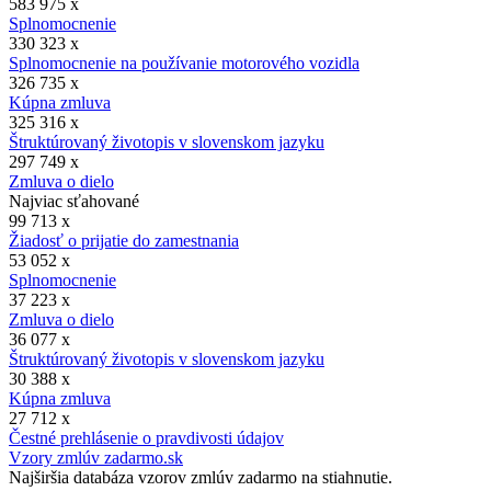
583 975 x
Splnomocnenie
330 323 x
Splnomocnenie na používanie motorového vozidla
326 735 x
Kúpna zmluva
325 316 x
Štruktúrovaný životopis v slovenskom jazyku
297 749 x
Zmluva o dielo
Najviac sťahované
99 713 x
Žiadosť o prijatie do zamestnania
53 052 x
Splnomocnenie
37 223 x
Zmluva o dielo
36 077 x
Štruktúrovaný životopis v slovenskom jazyku
30 388 x
Kúpna zmluva
27 712 x
Čestné prehlásenie o pravdivosti údajov
Vzory zmlúv zadarmo.sk
Najširšia databáza vzorov zmlúv zadarmo na stiahnutie.