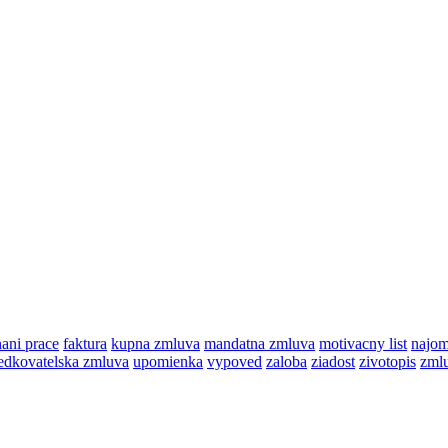
ani prace
faktura
kupna zmluva
mandatna zmluva
motivacny list
najo
redkovatelska zmluva
upomienka
vypoved
zaloba
ziadost
zivotopis
zmlu