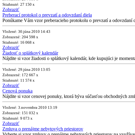
Stiahnuté: 27 150 x
Zobraziť
Preberací protokol o prevzatí a odovzdaní diela
Ponúkame Vám vzor preberacieho protokolu o prevzatí a odovzdaní die
Vložené: 30.júna 2010 14:43
Zobrazené: 204 598 x
Stiahnuté: 16 068 x
Zobraziť
Žiadosť o splátkový kalendár
Nájdite si vzor žiadosti o splátkový kalendár, kde kupujúci je momen
Vložené: 29.júna 2010 13:05
Zobrazené: 172 667 x
Stiahnuté: 11 574 x
Zobraziť
Cenová ponuka
Nájdite si vzor cenovej ponuky, ktorá býva súčasťou obchodných zmlú
Vložené: 3.novembra 2010 13:19
Zobrazené: 151 032 x
Stiahnuté: 9 073 x
Zobraziť
Zmluva o prenájme nebytových priestorov
Vyberte si vzor zmluvy o prenájme nebytových priestorov na využíva