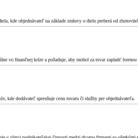
la, kde objednávateľ na základe zmluvy o dielo preberá od zhotoviteľa
tálne vo finančnej kríze a požaduje, aby mohol za tovar zaplatiť formo
v, kde dodávateľ spresňuje cenu tovaru či služby pre objednávateľa.
nie v rámci podnikateľskej činnosti medzi dvoma firmami so všetkými