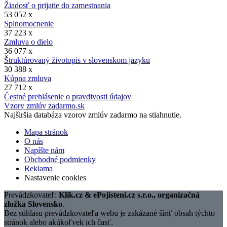
Žiadosť o prijatie do zamestnania
53 052 x
Splnomocnenie
37 223 x
Zmluva o dielo
36 077 x
Štruktúrovaný životopis v slovenskom jazyku
30 388 x
Kúpna zmluva
27 712 x
Čestné prehlásenie o pravdivosti údajov
Vzory zmlúv zadarmo.sk
Najširšia databáza vzorov zmlúv zadarmo na stiahnutie.
Mapa stránok
O nás
Napíšte nám
Obchodné podmienky
Reklama
Nastavenie cookies
Prevádzkovateľ:
Klik.cz & ePojisteni.cz s.r.o., organizačná
zložka Slovensko
.
Bez súhlasu prevádzkovateľa webu je zakázané šíriť obsah týchto
stránok alebo akúkoľvek ich časť.