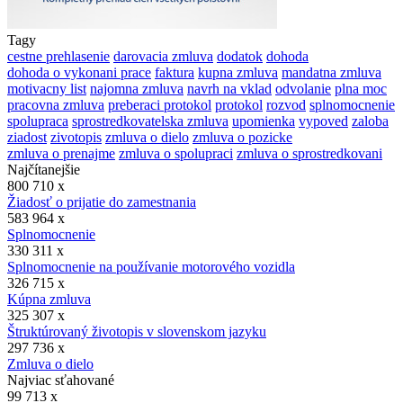
Tagy
cestne prehlasenie
darovacia zmluva
dodatok
dohoda
dohoda o vykonani prace
faktura
kupna zmluva
mandatna zmluva
motivacny list
najomna zmluva
navrh na vklad
odvolanie
plna moc
pracovna zmluva
preberaci protokol
protokol
rozvod
splnomocnenie
spolupraca
sprostredkovatelska zmluva
upomienka
vypoved
zaloba
ziadost
zivotopis
zmluva o dielo
zmluva o pozicke
zmluva o prenajme
zmluva o spolupraci
zmluva o sprostredkovani
Najčítanejšie
800 710 x
Žiadosť o prijatie do zamestnania
583 964 x
Splnomocnenie
330 311 x
Splnomocnenie na používanie motorového vozidla
326 715 x
Kúpna zmluva
325 307 x
Štruktúrovaný životopis v slovenskom jazyku
297 736 x
Zmluva o dielo
Najviac sťahované
99 713 x