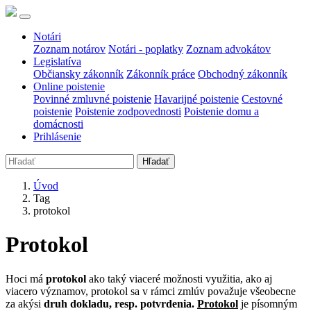
Notári
Zoznam notárov
Notári - poplatky
Zoznam advokátov
Legislatíva
Občiansky zákonník
Zákonník práce
Obchodný zákonník
Online poistenie
Povinné zmluvné poistenie
Havarijné poistenie
Cestovné
poistenie
Poistenie zodpovednosti
Poistenie domu a
domácnosti
Prihlásenie
Hľadať
Úvod
Tag
protokol
Protokol
Hoci má
protokol
ako taký viaceré možnosti využitia, ako aj
viacero významov, protokol sa v rámci zmlúv považuje všeobecne
za akýsi
druh dokladu, resp. potvrdenia.
Protokol
je písomným