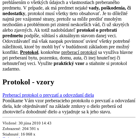
prehlásením o všetkých údajoch a vlastnostiach preberaného
predmetu. V prípade, ak má predmet nejaké
vady, poškodenia, či
nedostatky
, protokol musí všetky tieto obsahovať. Je to dôležité
najmä pre vzájomné strany, pretože sa môže predísť mnohým
nezhodám a problémom pri zistení neskorších vád, či už skrytých
alebo zjavných. Ak totiž nadobúdateľ
protokol o prebratí
predmetu
podpíše, súhlasí s aktuálnym stavom danej veci.
Odovzdávateľ má však naopak povinnosť uviesť všetky potrebné
náležitosti, ktoré by mohli byť v budúdnosti základom pre možný
konflikt.
Protokol
, konkrétne
preberací protokol
sa využíva hlavne
pri preberaní bytu, pozemku, domu, auta, či inej hnuteľnej či
nehnuteľnej veci. Využite
praktický vzor
a stiahnite si protokol
zadarmo.
Protokol - vzory
Preberací protokol o prevzatí a odovzdaní diela
Ponúkame Vám vzor preberacieho protokolu o prevzatí a odovzdaní
diela, kde objednávateľ na základe zmluvy o dielo preberá od
zhotoviteľa dohodnuté dielo a vyjadruje sa k jeho stavu.
Vložené: 30.júna 2010 14:43
Zobrazené: 204 591 x
Stiahnuté: 16 068 x