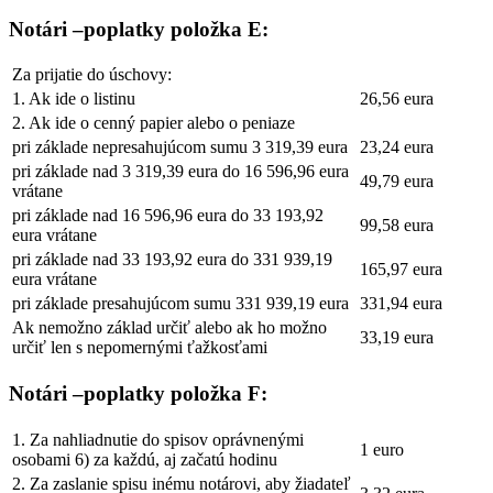
Notári –poplatky položka E:
Za prijatie do úschovy:
1. Ak ide o listinu
26,56 eura
2. Ak ide o cenný papier alebo o peniaze
pri základe nepresahujúcom sumu 3 319,39 eura
23,24 eura
pri základe nad 3 319,39 eura do 16 596,96 eura
49,79 eura
vrátane
pri základe nad 16 596,96 eura do 33 193,92
99,58 eura
eura vrátane
pri základe nad 33 193,92 eura do 331 939,19
165,97 eura
eura vrátane
pri základe presahujúcom sumu 331 939,19 eura
331,94 eura
Ak nemožno základ určiť alebo ak ho možno
33,19 eura
určiť len s nepomernými ťažkosťami
Notári –poplatky položka F:
1. Za nahliadnutie do spisov oprávnenými
1 euro
osobami 6) za každú, aj začatú hodinu
2. Za zaslanie spisu inému notárovi, aby žiadateľ