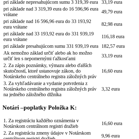
pri základe nepresahujúcom sumu 3 319,39 eura
33,19 eura
pri základe nad 3 319,39 eura do 16 596,96 eura
49,79 eura
vrátane
pri základe nad 16 596,96 eura do 33 193,92
82,98 eura
eura vrátane
pri základe nad 33 193,92 eura do 331 939,19
116,18 eura
eura vrátane
pri základe presahujúcom sumu 331 939,19 eura
182,57 eura
Ak nemožno základ určiť alebo ak ho možno
33,19 eura
určiť len s nepomernými ťažkosťami
2. Za zápis poznámky, výmazu alebo ďalších
skutočností, ktoré ustanovuje zákon, do
16,60 eura
Notárskeho centrálneho registra záložných práv
3. Za vyhľadávanie a vydanie potvrdenia z
Notárskeho centrálneho registra záložných práv
3,32 eura
na jedného záložného dlžníka
Notári –poplatky Položka K:
1. Za registráciu každého oznámenia v
16,60 eura
Notárskom centrálnom registri dražieb
2. Za registráciu zmeny údajov v Notárskom
9,96 eura
centrálnom registri dražieb