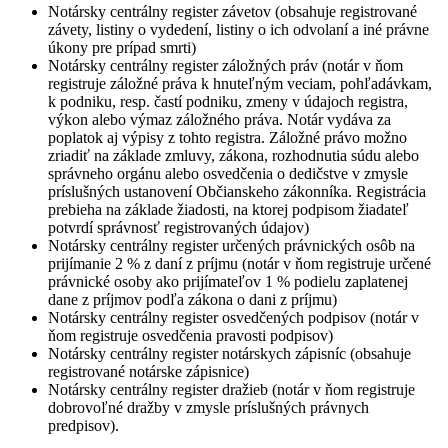
Notársky centrálny register závetov (obsahuje registrované
závety, listiny o vydedení, listiny o ich odvolaní a iné právne
úkony pre prípad smrti)
Notársky centrálny register záložných práv (notár v ňom
registruje záložné práva k hnuteľným veciam, pohľadávkam,
k podniku, resp. častí podniku, zmeny v údajoch registra,
výkon alebo výmaz záložného práva. Notár vydáva za
poplatok aj výpisy z tohto registra. Záložné právo možno
zriadiť na základe zmluvy, zákona, rozhodnutia súdu alebo
správneho orgánu alebo osvedčenia o dedičstve v zmysle
príslušných ustanovení Občianskeho zákonníka. Registrácia
prebieha na základe žiadosti, na ktorej podpisom žiadateľ
potvrdí správnosť registrovaných údajov)
Notársky centrálny register určených právnických osôb na
prijímanie 2 % z daní z príjmu (notár v ňom registruje určené
právnické osoby ako prijímateľov 1 % podielu zaplatenej
dane z príjmov podľa zákona o dani z príjmu)
Notársky centrálny register osvedčených podpisov (notár v
ňom registruje osvedčenia pravosti podpisov)
Notársky centrálny register notárskych zápisníc (obsahuje
registrované notárske zápisnice)
Notársky centrálny register dražieb (notár v ňom registruje
dobrovoľné dražby v zmysle príslušných právnych
predpisov).