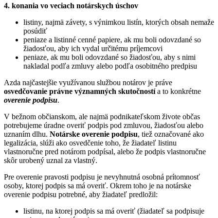
4. konania vo veciach notárskych úschov
listiny, najmä závety, s výnimkou listín, ktorých obsah nemaže
posúdiť
peniaze a listinné cenné papiere, ak mu boli odovzdané so
žiadosťou, aby ich vydal určitému príjemcovi
peniaze, ak mu boli odovzdané so žiadosťou, aby s nimi
nakladal podľa zmluvy alebo podľa osobitného predpisu
Azda najčastejšie využívanou službou notárov je práve
osvedčovanie právne významných skutočností
a to konkrétne
overenie podpisu
.
V bežnom občianskom, ale najmä podnikateľskom živote občas
potrebujeme úradne overiť podpis pod zmluvou, žiadosťou alebo
uznaním dlhu.
Notárske overenie podpisu
, tiež označované ako
legalizácia, slúži ako osvedčenie toho, že žiadateľ listinu
vlastnoručne pred notárom podpísal, alebo že podpis vlastnoručne
skôr urobený uznal za vlastný.
Pre overenie pravosti podpisu je nevyhnutná osobná prítomnosť
osoby, ktorej podpis sa má overiť. Okrem toho je na notárske
overenie podpisu potrebné, aby žiadateľ predložil:
listinu, na ktorej podpis sa má overiť (žiadateľ sa podpisuje