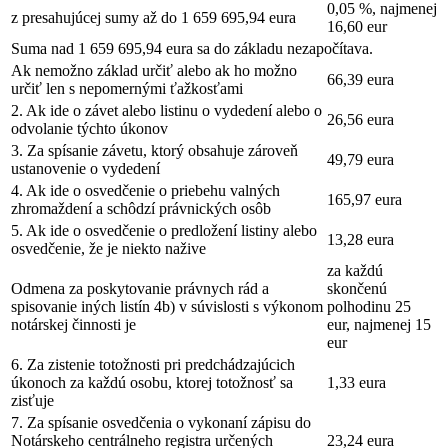
0,05 %, najmenej
z presahujúcej sumy až do 1 659 695,94 eura
16,60 eur
Suma nad 1 659 695,94 eura sa do základu nezapočítava.
Ak nemožno základ určiť alebo ak ho možno
66,39 eura
určiť len s nepomernými ťažkosťami
2. Ak ide o závet alebo listinu o vydedení alebo o
26,56 eura
odvolanie týchto úkonov
3. Za spísanie závetu, ktorý obsahuje zároveň
49,79 eura
ustanovenie o vydedení
4. Ak ide o osvedčenie o priebehu valných
165,97 eura
zhromaždení a schôdzí právnických osôb
5. Ak ide o osvedčenie o predložení listiny alebo
13,28 eura
osvedčenie, že je niekto nažive
za každú
Odmena za poskytovanie právnych rád a
skončenú
spisovanie iných listín 4b) v súvislosti s výkonom
polhodinu 25
notárskej činnosti je
eur, najmenej 15
eur
6. Za zistenie totožnosti pri predchádzajúcich
úkonoch za každú osobu, ktorej totožnosť sa
1,33 eura
zisťuje
7. Za spísanie osvedčenia o vykonaní zápisu do
Notárskeho centrálneho registra určených
23,24 eura