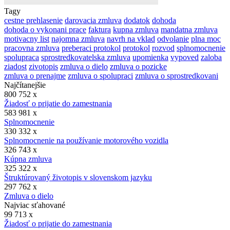
Tagy
cestne prehlasenie
darovacia zmluva
dodatok
dohoda
dohoda o vykonani prace
faktura
kupna zmluva
mandatna zmluva
motivacny list
najomna zmluva
navrh na vklad
odvolanie
plna moc
pracovna zmluva
preberaci protokol
protokol
rozvod
splnomocnenie
spolupraca
sprostredkovatelska zmluva
upomienka
vypoved
zaloba
ziadost
zivotopis
zmluva o dielo
zmluva o pozicke
zmluva o prenajme
zmluva o spolupraci
zmluva o sprostredkovani
Najčítanejšie
800 752 x
Žiadosť o prijatie do zamestnania
583 981 x
Splnomocnenie
330 332 x
Splnomocnenie na používanie motorového vozidla
326 743 x
Kúpna zmluva
325 322 x
Štruktúrovaný životopis v slovenskom jazyku
297 762 x
Zmluva o dielo
Najviac sťahované
99 713 x
Žiadosť o prijatie do zamestnania