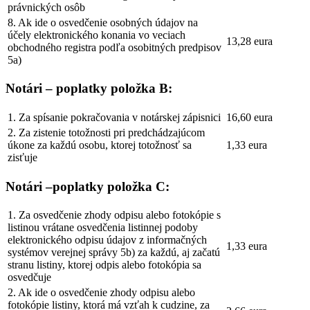
právnických osôb
8. Ak ide o osvedčenie osobných údajov na
účely elektronického konania vo veciach
13,28 eura
obchodného registra podľa osobitných predpisov
5a)
Notári – poplatky položka B:
1. Za spísanie pokračovania v notárskej zápisnici
16,60 eura
2. Za zistenie totožnosti pri predchádzajúcom
úkone za každú osobu, ktorej totožnosť sa
1,33 eura
zisťuje
Notári –poplatky položka C:
1. Za osvedčenie zhody odpisu alebo fotokópie s
listinou vrátane osvedčenia listinnej podoby
elektronického odpisu údajov z informačných
1,33 eura
systémov verejnej správy 5b) za každú, aj začatú
stranu listiny, ktorej odpis alebo fotokópia sa
osvedčuje
2. Ak ide o osvedčenie zhody odpisu alebo
fotokópie listiny, ktorá má vzťah k cudzine, za