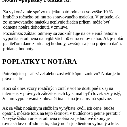
Za vykonávanie správy majetku patrí odmena vo výške 10 %
hrubého ročného príjmu zo spravovaného majetku. V prípade, ak
zo spravovaného majetku neplynie žiaden príjem, môže byť
odmena notára dohodnutá v zmluve.
Poznámka: Základ odmeny sa zaokrúhľuje na celé eurá nahor a
vypočítaná odmena na najbližších 50 eurocentov nahor. Ak je notár
platiteľom dane z pridanej hodnoty, zvyšuje sa jeho príjem o daň z
pridanej hodnoty.
POPLATKY U NOTÁRA
Potrebujete spísať závet alebo zostaviť kúpnu zmluvu? Notár je tu
práve na to!
Hoci sú dnes vzory rozličných zmlúv voľne dostupné už aj na
internete, v právnych záležitostiach by si mal byť človek vždy istý,
že ním vypracovaná zmluva či iná listina je napísaná správne.
Ak sa však notárskym službám vyhýbate kvôli ich cene, buďte
opatrní, môžete totiž na tejto šetrnosti v budúcnosti pekne prerobiť.
Navyše štátom určená odmena notára za jednotlivé úkony je
rovnaká bez ohľadu na to, ktorý notár je klientom vybraný a kde.