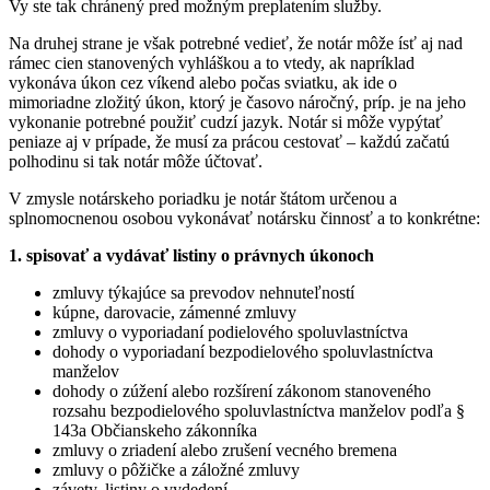
Vy ste tak chránený pred možným preplatením služby.
Na druhej strane je však potrebné vedieť, že notár môže ísť aj nad
rámec cien stanovených vyhláškou a to vtedy, ak napríklad
vykonáva úkon cez víkend alebo počas sviatku, ak ide o
mimoriadne zložitý úkon, ktorý je časovo náročný, príp. je na jeho
vykonanie potrebné použiť cudzí jazyk. Notár si môže vypýtať
peniaze aj v prípade, že musí za prácou cestovať – každú začatú
polhodinu si tak notár môže účtovať.
V zmysle notárskeho poriadku je notár štátom určenou a
splnomocnenou osobou vykonávať notársku činnosť a to konkrétne:
1. spisovať a vydávať listiny o právnych úkonoch
zmluvy týkajúce sa prevodov nehnuteľností
kúpne, darovacie, zámenné zmluvy
zmluvy o vyporiadaní podielového spoluvlastníctva
dohody o vyporiadaní bezpodielového spoluvlastníctva
manželov
dohody o zúžení alebo rozšírení zákonom stanoveného
rozsahu bezpodielového spoluvlastníctva manželov podľa §
143a Občianskeho zákonníka
zmluvy o zriadení alebo zrušení vecného bremena
zmluvy o pôžičke a záložné zmluvy
závety, listiny o vydedení