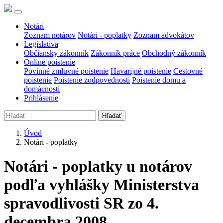
Notári
Zoznam notárov
Notári - poplatky
Zoznam advokátov
Legislatíva
Občiansky zákonník
Zákonník práce
Obchodný zákonník
Online poistenie
Povinné zmluvné poistenie
Havarijné poistenie
Cestovné
poistenie
Poistenie zodpovednosti
Poistenie domu a
domácnosti
Prihlásenie
Hľadať
Úvod
Notári - poplatky
Notári - poplatky u notárov
podľa vyhlášky Ministerstva
spravodlivosti SR zo 4.
decembra 2008