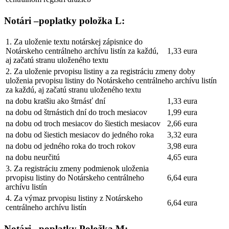
Notári –poplatky položka L:
1. Za uloženie textu notárskej zápisnice do
Notárskeho centrálneho archívu listín za každú,
1,33 eura
aj začatú stranu uloženého textu
2. Za uloženie prvopisu listiny a za registráciu zmeny doby
uloženia prvopisu listiny do Notárskeho centrálneho archívu listín
za každú, aj začatú stranu uloženého textu
na dobu kratšiu ako štrnásť dní
1,33 eura
na dobu od štrnástich dní do troch mesiacov
1,99 eura
na dobu od troch mesiacov do šiestich mesiacov
2,66 eura
na dobu od šiestich mesiacov do jedného roka
3,32 eura
na dobu od jedného roka do troch rokov
3,98 eura
na dobu neurčitú
4,65 eura
3. Za registráciu zmeny podmienok uloženia
prvopisu listiny do Notárskeho centrálneho
6,64 eura
archívu listín
4. Za výmaz prvopisu listiny z Notárskeho
6,64 eura
centrálneho archívu listín
Notári –poplatky Položka M: