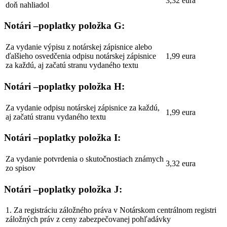
3,32 eura
doň nahliadol
Notári –poplatky položka G:
Za vydanie výpisu z notárskej zápisnice alebo
ďalšieho osvedčenia odpisu notárskej zápisnice
1,99 eura
za každú, aj začatú stranu vydaného textu
Notári –poplatky položka H:
Za vydanie odpisu notárskej zápisnice za každú,
1,99 eura
aj začatú stranu vydaného textu
Notári –poplatky položka I:
Za vydanie potvrdenia o skutočnostiach známych
3,32 eura
zo spisov
Notári –poplatky položka J:
1. Za registráciu záložného práva v Notárskom centrálnom registri
záložných práv z ceny zabezpečovanej pohľadávky