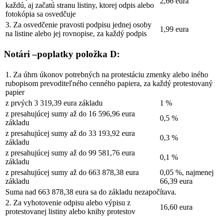
2,66 eura
každú, aj začatú stranu listiny, ktorej odpis alebo
fotokópia sa osvedčuje
3. Za osvedčenie pravosti podpisu jednej osoby
1,99 eura
na listine alebo jej rovnopise, za každý podpis
Notári –poplatky položka D:
1. Za úhrn úkonov potrebných na protestáciu zmenky alebo iného
rubopisom prevoditeľného cenného papiera, za každý protestovaný
papier
z prvých 3 319,39 eura základu
1 %
z presahujúcej sumy až do 16 596,96 eura
0,5 %
základu
z presahujúcej sumy až do 33 193,92 eura
0,3 %
základu
z presahujúcej sumy až do 99 581,76 eura
0,1 %
základu
z presahujúcej sumy až do 663 878,38 eura
0,05 %, najmenej
základu
66,39 eura
Suma nad 663 878,38 eura sa do základu nezapočítava.
2. Za vyhotovenie odpisu alebo výpisu z
16,60 eura
protestovanej listiny alebo knihy protestov