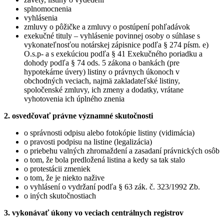
splnomocnenia
vyhlásenia
zmluvy o pôžičke a zmluvy o postúpení pohľadávok
exekučné tituly – vyhlásenie povinnej osoby o súhlase s
vykonateľnosťou notárskej zápisnice podľa § 274 písm. e)
O.s.p- a s exekúciou podľa § 41 Exekučného poriadku a
dohody podľa § 74 ods. 5 zákona o bankách (pre
hypotekárne úvery) listiny o právnych úkonoch v
obchodných veciach, najmä zakladateľské listiny,
spoločenské zmluvy, ich zmeny a dodatky, vrátane
vyhotovenia ich úplného znenia
2. osvedčovať právne významné skutočnosti
o správnosti odpisu alebo fotokópie listiny (vidimácia)
o pravosti podpisu na listine (legalizácia)
o priebehu valných zhromaždení a zasadaní právnických osôb
o tom, že bola predložená listina a kedy sa tak stalo
o protestácii zmeniek
o tom, že je niekto nažive
o vyhlásení o vydržaní podľa § 63 zák. č. 323/1992 Zb.
o iných skutočnostiach
3. vykonávať úkony vo veciach centrálnych registrov