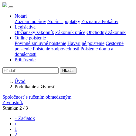
Notári
Zoznam notárov
Notári - poplatky
Zoznam advokátov
Legislatíva
Občiansky zákonník
Zákonník práce
Obchodný zákonník
Online poistenie
Povinné zmluvné poistenie
Havarijné poistenie
Cestovné
poistenie
Poistenie zodpovednosti
Poistenie domu a
domácnosti
Prihlásenie
Hľadať
Úvod
Podnikanie a živnosť
Spoločnosť s ručením obmedzeným
Živnostník
Stránka: 2 / 3
« Začiatok
‹
1
2