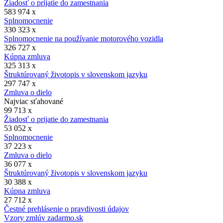
Žiadosť o prijatie do zamestnania
583 974 x
Splnomocnenie
330 323 x
Splnomocnenie na používanie motorového vozidla
326 727 x
Kúpna zmluva
325 313 x
Štruktúrovaný životopis v slovenskom jazyku
297 747 x
Zmluva o dielo
Najviac sťahované
99 713 x
Žiadosť o prijatie do zamestnania
53 052 x
Splnomocnenie
37 223 x
Zmluva o dielo
36 077 x
Štruktúrovaný životopis v slovenskom jazyku
30 388 x
Kúpna zmluva
27 712 x
Čestné prehlásenie o pravdivosti údajov
Vzory zmlúv zadarmo.sk