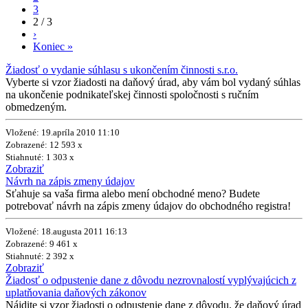
3
2 / 3
›
Koniec »
Žiadosť o vydanie súhlasu s ukončením činnosti s.r.o.
Vyberte si vzor žiadosti na daňový úrad, aby vám bol vydaný súhlas
na ukončenie podnikateľskej činnosti spoločnosti s ručním
obmedzeným.
Vložené: 19.apríla 2010 11:10
Zobrazené: 12 593 x
Stiahnuté: 1 303 x
Zobraziť
Návrh na zápis zmeny údajov
Sťahuje sa vaša firma alebo mení obchodné meno? Budete
potrebovať návrh na zápis zmeny údajov do obchodného registra!
Vložené: 18.augusta 2011 16:13
Zobrazené: 9 461 x
Stiahnuté: 2 392 x
Zobraziť
Žiadosť o odpustenie dane z dôvodu nezrovnalostí vyplývajúcich z
uplatňovania daňových zákonov
Nájdite si vzor žiadosti o odpustenie dane z dôvodu, že daňový úrad