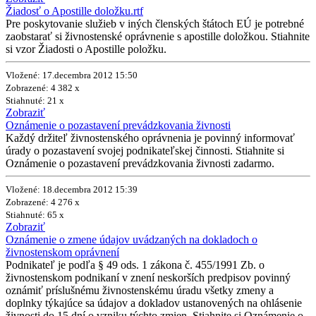
Žiadosť o Apostille doložku.rtf
Pre poskytovanie služieb v iných členských štátoch EÚ je potrebné
zaobstarať si živnostenské oprávnenie s apostille doložkou. Stiahnite
si vzor Žiadosti o Apostille položku.
Vložené: 17.decembra 2012 15:50
Zobrazené: 4 382 x
Stiahnuté: 21 x
Zobraziť
Oznámenie o pozastavení prevádzkovania živnosti
Každý držiteľ živnostenského oprávnenia je povinný informovať
úrady o pozastavení svojej podnikateľskej činnosti. Stiahnite si
Oznámenie o pozastavení prevádzkovania živnosti zadarmo.
Vložené: 18.decembra 2012 15:39
Zobrazené: 4 276 x
Stiahnuté: 65 x
Zobraziť
Oznámenie o zmene údajov uvádzaných na dokladoch o
živnostenskom oprávnení
Podnikateľ je podľa § 49 ods. 1 zákona č. 455/1991 Zb. o
živnostenskom podnikaní v znení neskorších predpisov povinný
oznámiť príslušnému živnostenskému úradu všetky zmeny a
doplnky týkajúce sa údajov a dokladov ustanovených na ohlásenie
živnosti do 15 dní o vzniku týchto zmien. Stiahnite si Oznámenie o