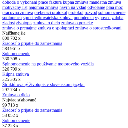
dohoda o vykonani prace
faktura
kupna zmluva
mandatna zmluva
motivacny list
najomna zmluva
navrh na vklad
odvolanie
plna moc
pracovna zmluva
preberaci protokol
protokol
rozvod
splnomocnenie
spolupraca
sprostredkovatelska zmluva
upomienka
vypoved
zaloba
ziadost
zivotopis
zmluva o dielo
zmluva o pozicke
zmluva o prenajme
zmluva o spolupraci
zmluva o sprostredkovani
Najčítanejšie
800 702 x
Žiadosť o prijatie do zamestnania
583 961 x
Splnomocnenie
330 308 x
Splnomocnenie na používanie motorového vozidla
326 709 x
Kúpna zmluva
325 305 x
Štruktúrovaný životopis v slovenskom jazyku
297 734 x
Zmluva o dielo
Najviac sťahované
99 713 x
Žiadosť o prijatie do zamestnania
53 052 x
Splnomocnenie
37 223 x