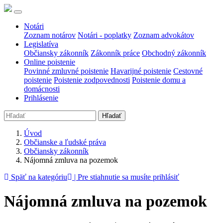
Notári
Zoznam notárov
Notári - poplatky
Zoznam advokátov
Legislatíva
Občiansky zákonník
Zákonník práce
Obchodný zákonník
Online poistenie
Povinné zmluvné poistenie
Havarijné poistenie
Cestovné
poistenie
Poistenie zodpovednosti
Poistenie domu a
domácnosti
Prihlásenie
Hľadať
Úvod
Občianske a ľudské práva
Občiansky zákonník
Nájomná zmluva na pozemok
Späť na kategóriu
| Pre stiahnutie sa musíte prihlásiť
Nájomná zmluva na pozemok