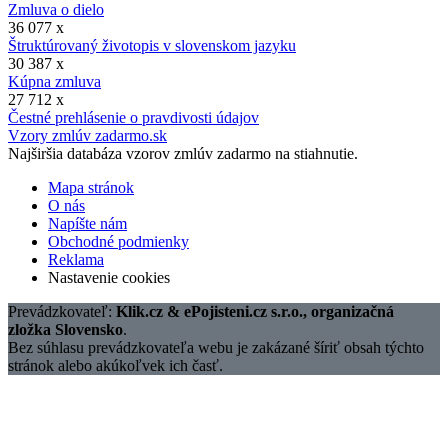
Zmluva o dielo
36 077 x
Štruktúrovaný životopis v slovenskom jazyku
30 387 x
Kúpna zmluva
27 712 x
Čestné prehlásenie o pravdivosti údajov
Vzory zmlúv zadarmo.sk
Najširšia databáza vzorov zmlúv zadarmo na stiahnutie.
Mapa stránok
O nás
Napíšte nám
Obchodné podmienky
Reklama
Nastavenie cookies
Prevádzkovateľ:
Klik.cz & ePojisteni.cz s.r.o., organizačná
zložka Slovensko
.
Bez súhlasu prevádzkovateľa webu je zakázané šíriť obsah týchto
stránok alebo akúkoľvek ich časť.