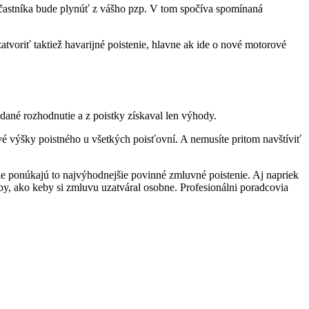
častníka bude plynúť z vášho pzp. V tom spočíva spomínaná
voriť taktiež havarijné poistenie, hlavne ak ide o nové motorové
dané rozhodnutie a z poistky získaval len výhody.
vé výšky poistného u všetkých poisťovní. A nemusíte pritom navštíviť
le ponúkajú to najvýhodnejšie povinné zmluvné poistenie. Aj napriek
užby, ako keby si zmluvu uzatváral osobne. Profesionálni poradcovia