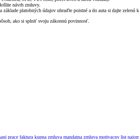
došlite návrh zmluvy.
 základe platobných údajov uhraďte poistné a do auta si dajte zelenú k
pôsob, ako si splniť svoju zákonnú povinnosť.
ani prace
faktura
kupna zmluva
mandatna zmluva
motivacny list
najo