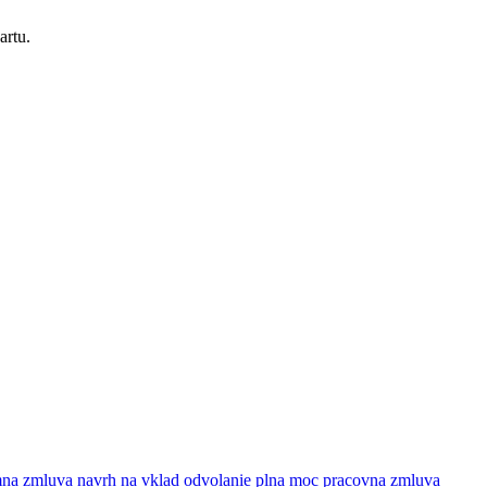
artu.
mna zmluva
navrh na vklad
odvolanie
plna moc
pracovna zmluva