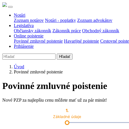
Notári
Zoznam notárov
Notári - poplatky
Zoznam advokátov
Legislatíva
Občiansky zákonník
Zákonník práce
Obchodný zákonník
Online poistenie
Povinné zmluvné poistenie
Havarijné poistenie
Cestovné poiste
Prihlásenie
Hľadať
Úvod
Povinné zmluvné poistenie
Povinné zmluvné poistenie
Nové PZP za najlepšiu cenu môžete mať už za pár minút!