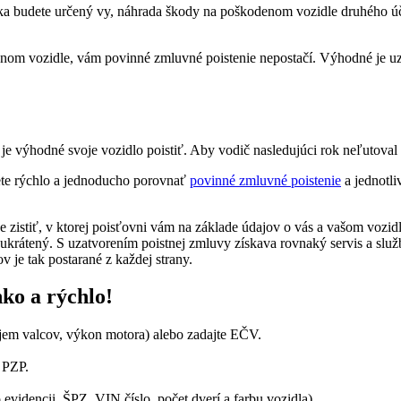
íka budete určený vy, náhrada škody na poškodenom vozidle druhého ú
om vozidle, vám povinné zmluvné poistenie nepostačí. Výhodné je uzat
je výhodné svoje vozidlo poistiť. Aby vodič nasledujúci rok neľutoval 
iete rýchlo a jednoducho porovnať
povinné zmluvné poistenie
a jednotli
zistiť, v ktorej poisťovni vám na základe údajov o vás a vašom vozid
nič ukrátený. S uzatvorením poistnej zmluvy získava rovnaký servis a sl
v je tak postarané z každej strany.
hko a rýchlo!
bjem valcov, výkon motora) alebo zadajte EČV.
 PZP.
evidencii, ŠPZ, VIN číslo, počet dverí a farbu vozidla).