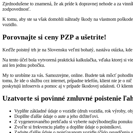
Zjednodušene to znamená, že ak príde k dopravnej nehode a za vinn
zodpovednosť.
K tomu, aby ste sa však domohli náhrady škody na vlastnom poškoden
vozidlo.
Porovnajte si ceny PZP a ušetrite!
Keďže poistný trh je na Slovensku veľmi bohatý, nastáva otázka, kde 
Na tento účel bola vytvorená praktická kalkulačka, vďaka ktorej si v
ani len jednu pobočku.
My to urobíme za vás. Samozrejme, online. Budete tak môcť pohodlne 
tomu, že ide o službu cez internet, prípadne telefón, klient nie je o 
poskytujú infoservis a pomoc aj v prípade škodovej udalosti. O kliento
Uzatvorte si povinné zmluvné poistenie ľa
Vyplňte základné údaje o vozidle (druh vozidla, rok výroby, o
Doplňte ďalšie údaje o aute a jeho držiteľovi.
Z vygenerovaného prehľadu si vyberte najvýhodnejšiu ponuku
Zvoľte si frekvenciu platby a doplňte údaje o poistníkovi.
Zadajte ďalšie údaje o poisťovanom vozidle (číslo osvedčenia o 