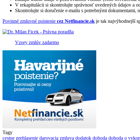
V rekapitulácii si skontrolujte správnosť uvedených údajov a o
Skontrolujte si doručenie e-mailu s potrebnými dokumentami, na
Povinné zmluvné poistenie
cez Netfinancie.sk
je tak najvýhodnejší s
Vzory zmlúv zadarmo
Tagy
cestne prehlasenie
darovacia zmluva
dodatok
dohoda
dohoda o vykon