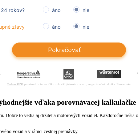
Online PZP
prostredníctvom Klik.cz & ePojisteni.cz s.r.o., organizačná zložka Slovensko
jvýhodnejšie vďaka porovnávacej kalkulačke
. Dobre to vedia aj držitelia motorových vozidiel. Každoročne riešia 
ového vozidla v rámci cestnej premávky.